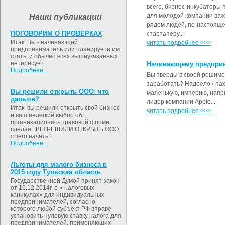
всего, бизнес-инкубаторы
для молодой компании важ
Наши публикации
рядом людей, по-настояще
ПОГОВОРИМ О ПРОВЕРКАХ
стартаперу...
Итак, Вы - начинающий
читать подробнее >>>
предприниматель или планируете им
стать, и обычно всех вышеуказанных
интересует
Начинающему предпри
Подробнее...
Вы тверды в своей решимос
заработать? Надоело «паха
Вы решили открыть ООО: что
маленькую, империю, напри
дальше?
лидер компании Apple...
Итак, вы решили открыть свой бизнес
читать подробнее >>>
и ваш нелегкий выбор об
организационно- правовой форме
сделан : ВЫ РЕШИЛИ ОТКРЫТЬ ООО,
с чего начать?
Подробнее...
Льготы для малого бизнеса в
2015 году Тульская область
Государственной Думой принят закон
от 16.12.2014г. о « налоговых
каникулах» для индивидуальных
предпринимателей, согласно
которого любой субъект РФ вправе
установить нулевую ставку налога для
предпринимателей, применяющих