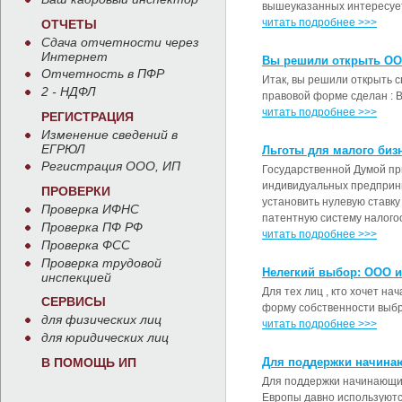
вышеуказанных интересуе
читать подробнее >>>
ОТЧЕТЫ
Сдача отчетности через
Интернет
Вы решили открыть ОО
Отчетность в ПФР
Итак, вы решили открыть с
2 - НДФЛ
правовой форме сделан :
читать подробнее >>>
РЕГИСТРАЦИЯ
Изменение сведений в
ЕГРЮЛ
Льготы для малого бизн
Регистрация ООО, ИП
Государственной Думой при
индивидуальных предприни
ПРОВЕРКИ
установить нулевую ставк
Проверка ИФНС
патентную систему налогоо
Проверка ПФ РФ
читать подробнее >>>
Проверка ФСС
Проверка трудовой
Нелегкий выбор: ООО 
инспекцией
Для тех лиц , кто хочет на
СЕРВИСЫ
форму собственности выб
для физических лиц
читать подробнее >>>
для юридических лиц
В ПОМОЩЬ ИП
Для поддержки начина
Для поддержки начинающих
Европы давно используютс