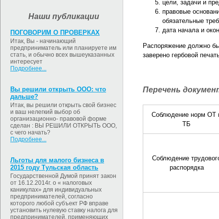
цели, задачи и пр
правовые основани
Наши публикации
обязательные треб
дата начала и око
ПОГОВОРИМ О ПРОВЕРКАХ
Итак, Вы - начинающий
Распоряжение должно бы
предприниматель или планируете им
стать, и обычно всех вышеуказанных
заверено гербовой печат
интересует
Подробнее...
Вы решили открыть ООО: что
Перечень докумен
дальше?
Итак, вы решили открыть свой бизнес
и ваш нелегкий выбор об
Соблюдение норм ОТ 
организационно- правовой форме
ТБ
сделан : ВЫ РЕШИЛИ ОТКРЫТЬ ООО,
с чего начать?
Подробнее...
Соблюдение трудовог
Льготы для малого бизнеса в
2015 году Тульская область
распорядка
Государственной Думой принят закон
от 16.12.2014г. о « налоговых
каникулах» для индивидуальных
предпринимателей, согласно
которого любой субъект РФ вправе
установить нулевую ставку налога для
предпринимателей, применяющих