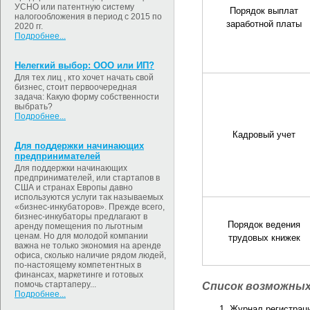
УСНО или патентную систему
Порядок выплат
налогообложения в период с 2015 по
заработной платы
2020 гг.
Подробнее...
Нелегкий выбор: ООО или ИП?
Для тех лиц , кто хочет начать свой
бизнес, стоит первоочередная
задача: Какую форму собственности
выбрать?
Подробнее...
Кадровый учет
Для поддержки начинающих
предпринимателей
Для поддержки начинающих
предпринимателей, или стартапов в
США и странах Европы давно
используются услуги так называемых
«бизнес-инкубаторов». Прежде всего,
бизнес-инкубаторы предлагают в
Порядок ведения
аренду помещения по льготным
ценам. Но для молодой компании
трудовых книжек
важна не только экономия на аренде
офиса, сколько наличие рядом людей,
по-настоящему компетентных в
финансах, маркетинге и готовых
помочь стартаперу...
Список возможных
Подробнее...
Журнал регистраци