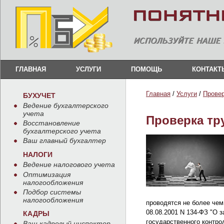
ГЛАВНАЯ
УСЛУГИ
ПОМОЩЬ
КОНТАКТ
Главная
/
Услуги
/
Прове
БУХУЧЕТ
Ведение бухгалтерского
учета
Проверка тр
Восстановление
бухгалтерского учета
Ваш главный бухгалтер
НАЛОГИ
Ведение налогового учета
Оптимизация
налогообложения
Подбор системы
налогообложения
проводятся не более чем 
08.08.2001 N 134-ФЗ "О 
КАДРЫ
государственного контрол
Ваш кадровый инспектор