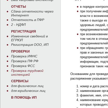
ОТЧЕТЫ
в порядке контрол
Сдача отчетности через
при получении инф
Интернет
власти о возникно
Отчетность в ПФР
также о выходе из
2 - НДФЛ
здоровью людей, 
предпринимателей
РЕГИСТРАЦИЯ
при возникновении
Изменение сведений в
том числе в отнош
ЕГРЮЛ
предпринимателей
Регистрация ООО, ИП
при обращениях г
ПРОВЕРКИ
прав и законных и
Проверка ИФНС
предпринимателей,
Проверка ПФ РФ
информации, подт
Проверка ФСС
признаков таких н
Проверка трудовой
Основанием для проведен
инспекцией
распоряжении указывают
СЕРВИСЫ
для физических лиц
номер и дата расп
для юридических лиц
наименование орга
фамилия, имя, отч
В ПОМОЩЬ ИП
наименование юрид
которых проводитс