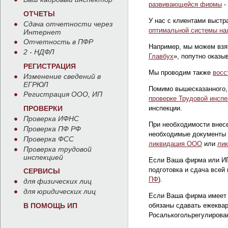
развивающейся фирмы
-
ОТЧЕТЫ
У нас с клиентами выст
Сдача отчетности через
оптимальной системы на
Интернет
Отчетность в ПФР
Например, мы можем вз
2 - НДФЛ
Главбух
», попутно оказы
РЕГИСТРАЦИЯ
Мы проводим также
восс
Изменение сведений в
ЕГРЮЛ
Помимо вышесказанного,
Регистрация ООО, ИП
проверке Трудовой инспе
ПРОВЕРКИ
инспекции.
Проверка ИФНС
При необходимости внес
Проверка ПФ РФ
необходимые документы
Проверка ФСС
ликвидация ООО
или
ли
Проверка трудовой
инспекцией
Если Ваша фирма или ИП 
подготовка и сдача всей
СЕРВИСЫ
ПФ
).
для физических лиц
для юридических лиц
Если Ваша фирма имеет л
В ПОМОЩЬ ИП
обязаны сдавать ежеква
Росалькогольрегулирован